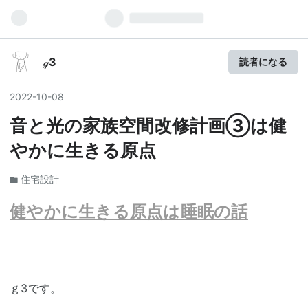
ℊ3
読者になる
2022
-
10
-
08
音と光の家族空間改修計画③は健
やかに生きる原点
住宅設計
健やかに生きる原点は睡眠の話
ｇ3です。