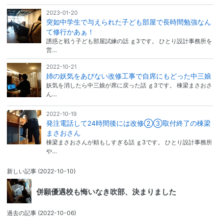
2023-01-20
突如中学生で与えられた子ども部屋で長時間勉強なん
て修行かあぁ！
誘惑と戦う子ども部屋試練の話 ｇ3です。 ひとり設計事務所を
営…
2022-10-21
姉の妖気をあびない改修工事で自席にもどった中三娘
妖気を消したら中三娘が席に戻った話 ｇ3です。 棟梁まさおさ
ん…
2022-10-19
発注電話して24時間後には改修②③取付終了の棟梁
まさおさん
棟梁まさおさんが頼もしすぎる話 ｇ3です。 ひとり設計事務所
や…
新しい記事
(2022-10-10)
併願優遇校も悔いなき吹部、決まりました
過去の記事
(2022-10-06)