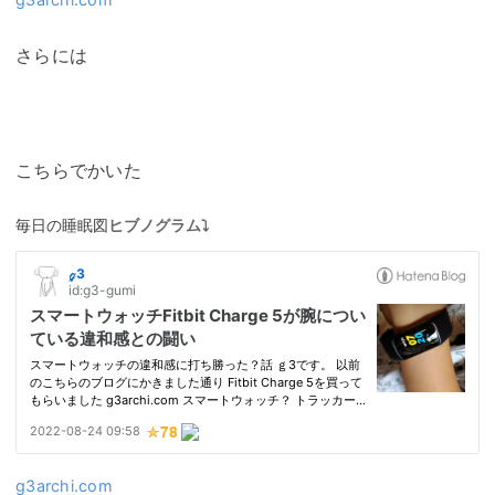
さらには
こちらでかいた
毎日の睡眠図
ヒブノグラム⤵
g3archi.com