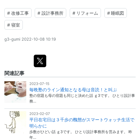
#
改修工事
#
設計事務所
#
リフォーム
#
睡眠図
#
寝室
g3-gumi
2022-10-08 10:19
関連記事
2023-07-15
毎晩塾のライン通知となる母は音読！と叫ぶ
塾の宿題も母の宿題も同じと決めた話 ｇ3です。 ひとり設計事
務…
2023-02-07
平日在宅日は３千歩の醜態がスマートウォッチ生活で
明らかに
歩数がひどい話 ｇ3です。 ひとり設計事務所を営みます。 昨
年…